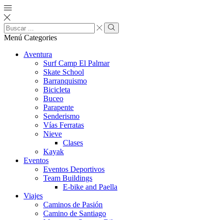
Menú
Categories
Aventura
Surf Camp El Palmar
Skate School
Barranquismo
Bicicleta
Buceo
Parapente
Senderismo
Vías Ferratas
Nieve
Clases
Kayak
Eventos
Eventos Deportivos
Team Buildings
E-bike and Paella
Viajes
Caminos de Pasión
Camino de Santiago