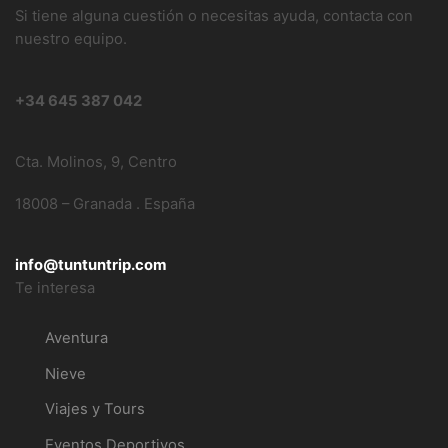
Si tiene alguna cuestión o necesitas ayuda, contacta con
nuestro equipo.
+34 645 387 042
Cta. Molinos, 9, Centro
18008 – Granada . España
info@tuntuntrip.com
Te interesa
Aventura
Nieve
Viajes y Tours
Eventos Deportivos